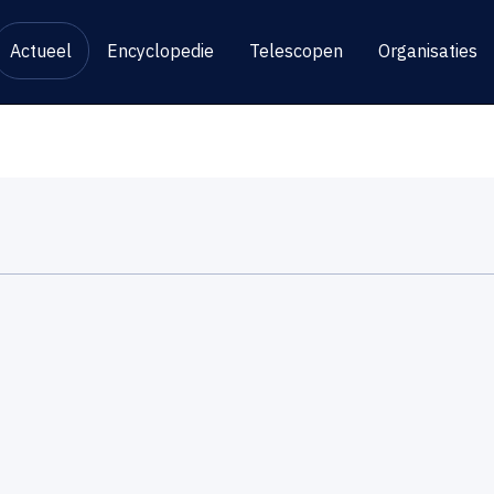
Actueel
Encyclopedie
Telescopen
Organisaties