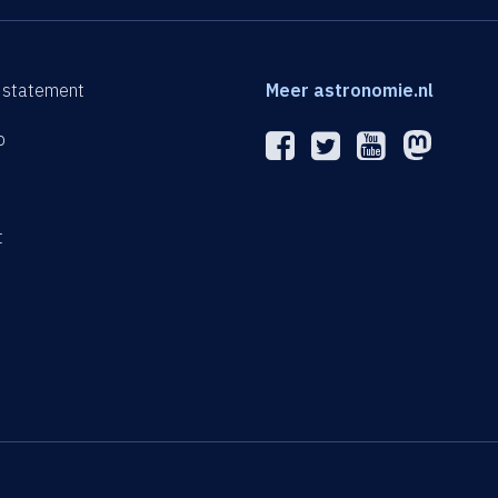
 statement
Meer astronomie.nl
p
n
t