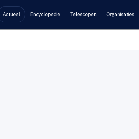
Actueel
Encyclopedie
Telescopen
Organisaties