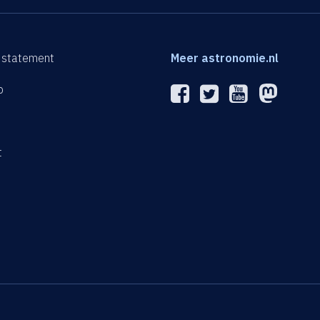
 statement
Meer astronomie.nl
p
n
t