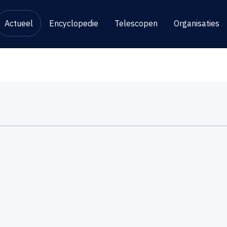
Actueel
Encyclopedie
Telescopen
Organisaties