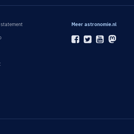
 statement
Meer astronomie.nl
p
n
t