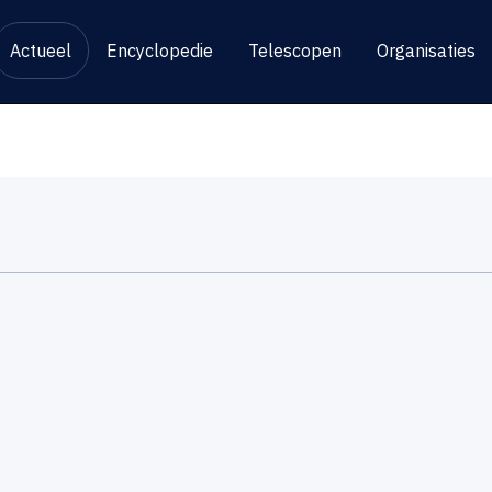
Actueel
Encyclopedie
Telescopen
Organisaties