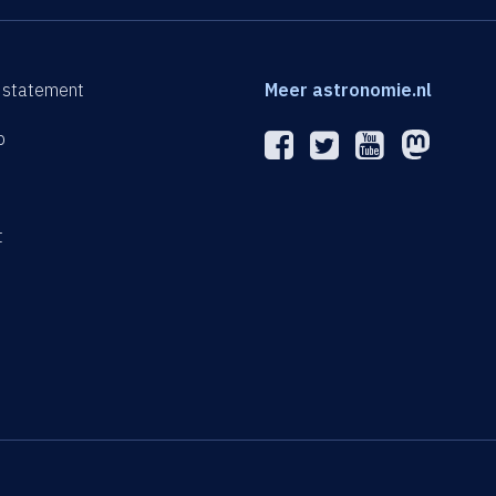
 statement
Meer astronomie.nl
p
n
t