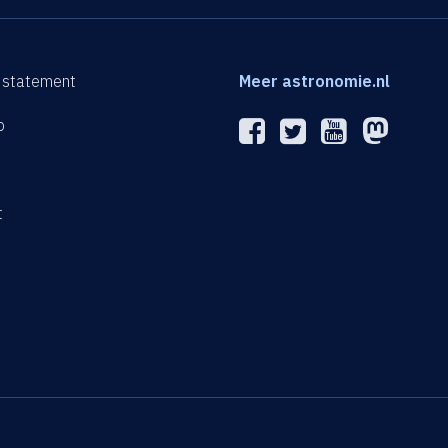
 statement
Meer astronomie.nl
p
n
t