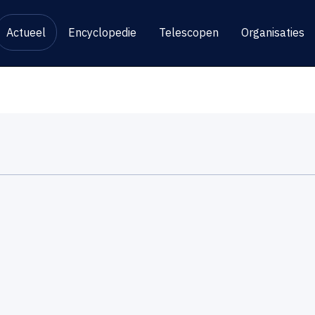
Actueel
Encyclopedie
Telescopen
Organisaties