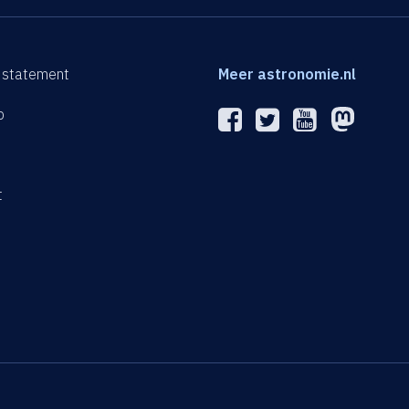
 statement
Meer astronomie.nl
p
n
t