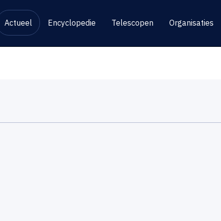
Actueel
Encyclopedie
Telescopen
Organisaties