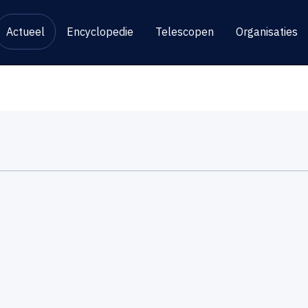
Actueel
Encyclopedie
Telescopen
Organisaties