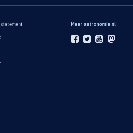
 statement
Meer astronomie.nl
p
n
t