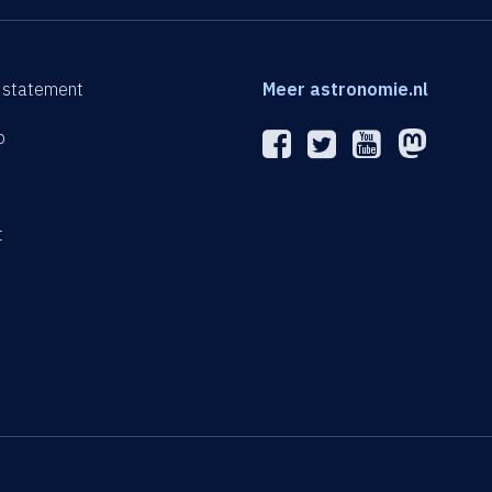
 statement
Meer astronomie.nl
p
n
t