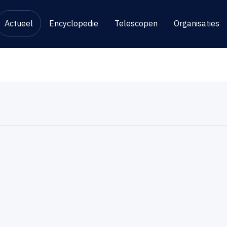
Actueel
Encyclopedie
Telescopen
Organisaties