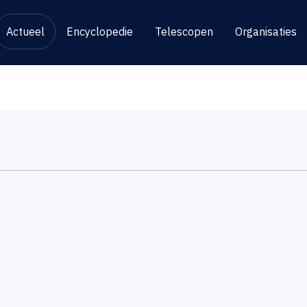
Actueel
Encyclopedie
Telescopen
Organisaties