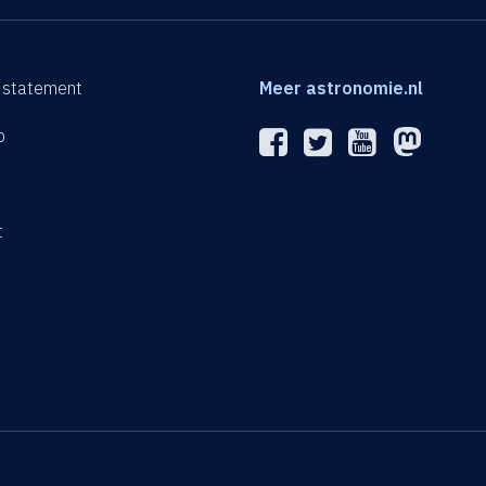
 statement
Meer astronomie.nl
p
n
t