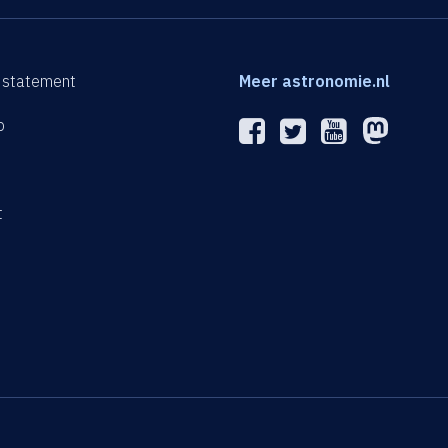
 statement
Meer astronomie.nl
p
n
t