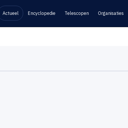
Actueel
Encyclopedie
Telescopen
Organisaties