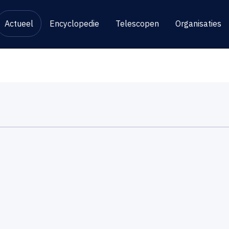
Actueel
Encyclopedie
Telescopen
Organisaties