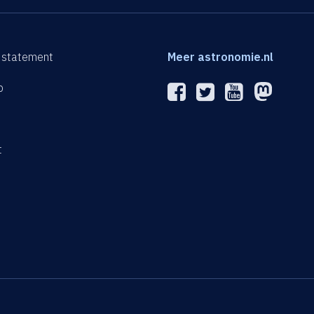
 statement
Meer astronomie.nl
p
n
t