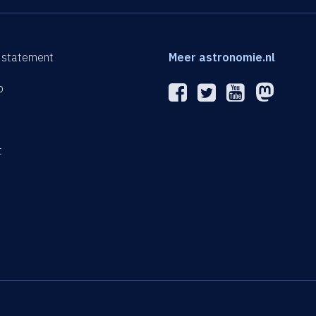
 statement
Meer astronomie.nl
p
n
t