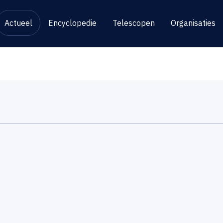
Actueel
Encyclopedie
Telescopen
Organisaties