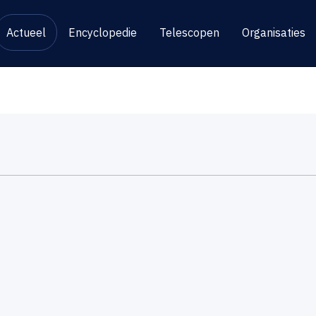
Actueel
Encyclopedie
Telescopen
Organisaties