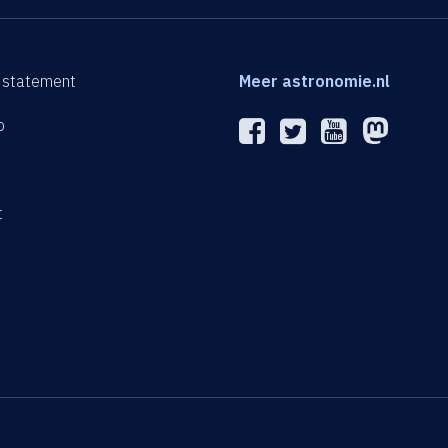
 statement
Meer astronomie.nl
p
n
t