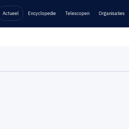
Actueel
Encyclopedie
Telescopen
Organisaties