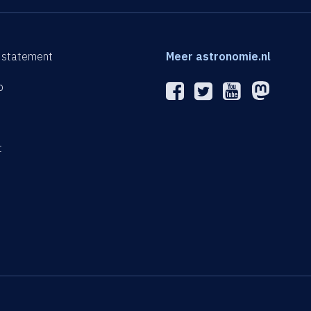
 statement
Meer astronomie.nl
p
n
t