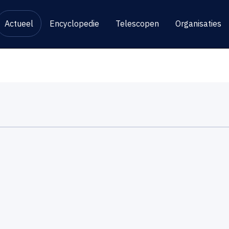
Actueel
Encyclopedie
Telescopen
Organisaties