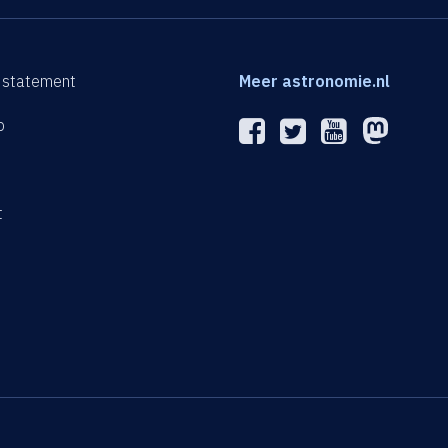
 statement
Meer astronomie.nl
p
n
t