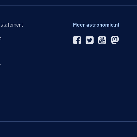
 statement
Meer astronomie.nl
p
n
t