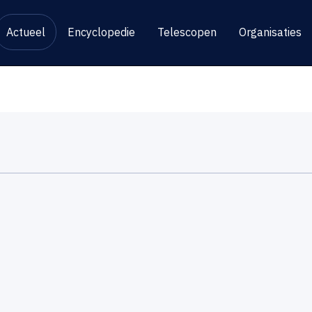
Actueel
Encyclopedie
Telescopen
Organisaties