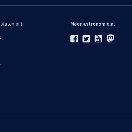
 statement
Meer astronomie.nl
p
n
t