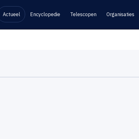
Actueel
Encyclopedie
Telescopen
Organisaties