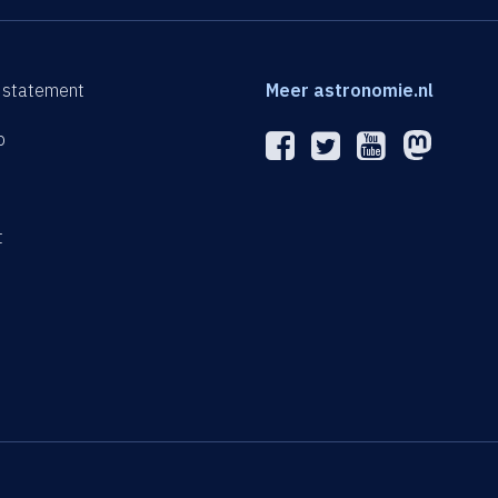
 statement
Meer astronomie.nl
p
n
t