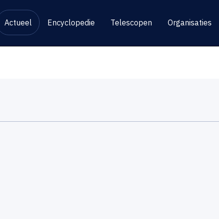
Actueel
Encyclopedie
Telescopen
Organisaties