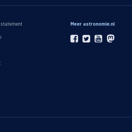
 statement
Meer astronomie.nl
p
n
t