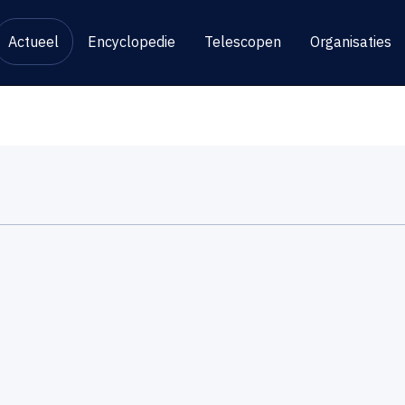
Actueel
Encyclopedie
Telescopen
Organisaties