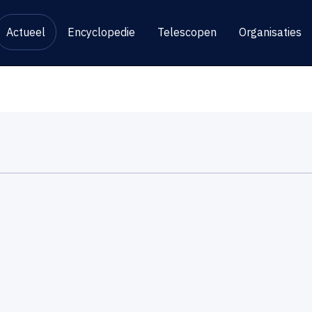
Actueel
Encyclopedie
Telescopen
Organisaties