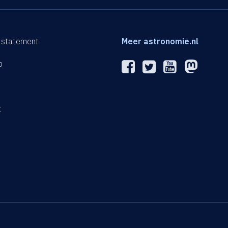
 statement
Meer astronomie.nl
p
n
t