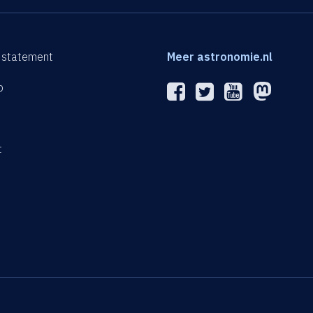
 statement
Meer astronomie.nl
p
n
t