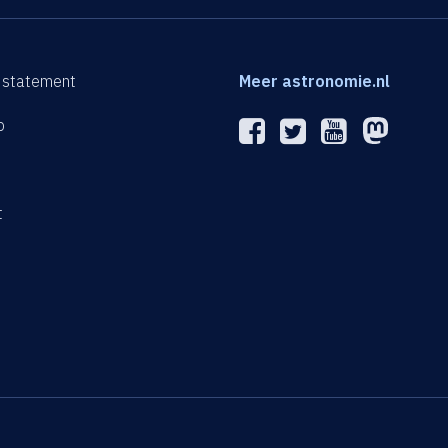
 statement
Meer astronomie.nl
p
n
t