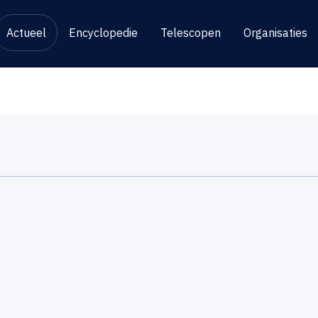
Actueel
Encyclopedie
Telescopen
Organisaties