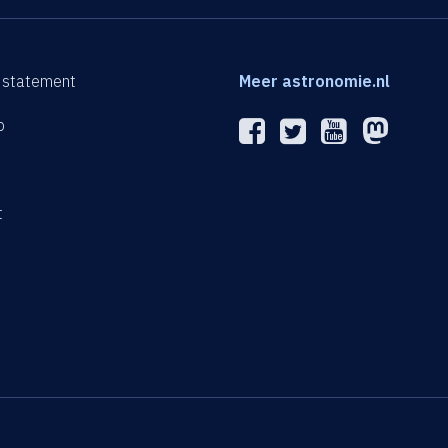
 statement
Meer astronomie.nl
p
n
t