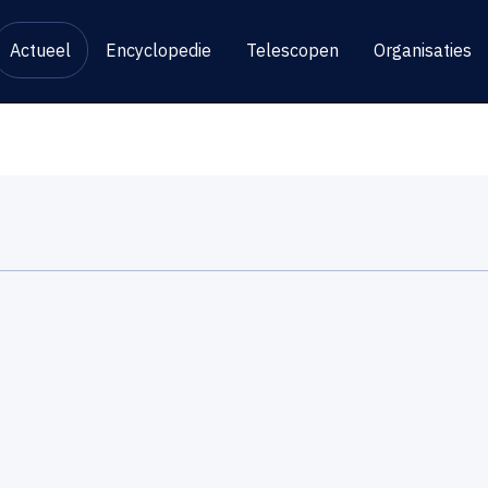
Actueel
Encyclopedie
Telescopen
Organisaties