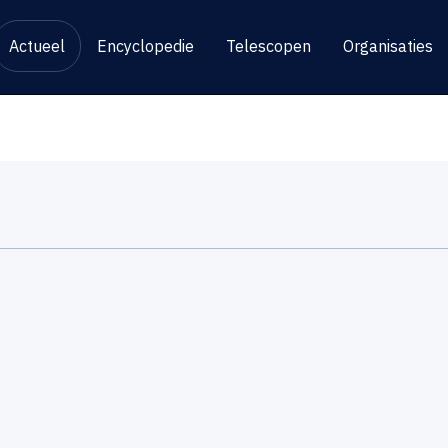
Actueel
Encyclopedie
Telescopen
Organisaties