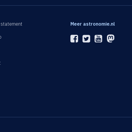
 statement
Meer astronomie.nl
p
n
t