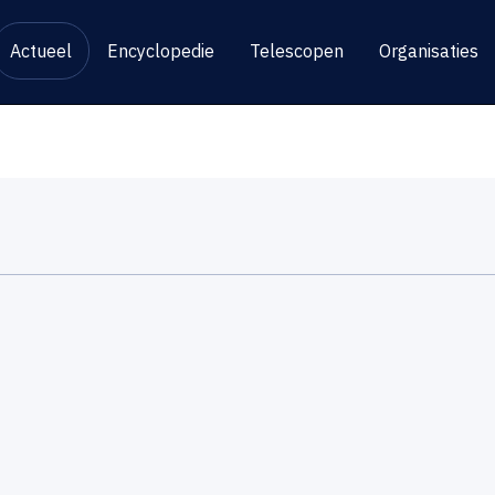
Actueel
Encyclopedie
Telescopen
Organisaties