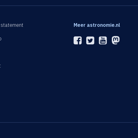
 statement
Meer astronomie.nl
p
n
t