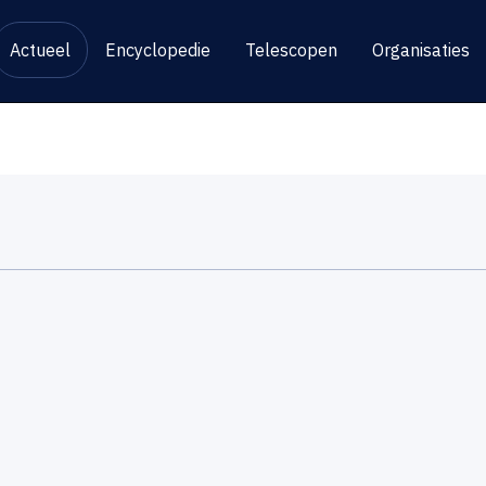
Actueel
Encyclopedie
Telescopen
Organisaties