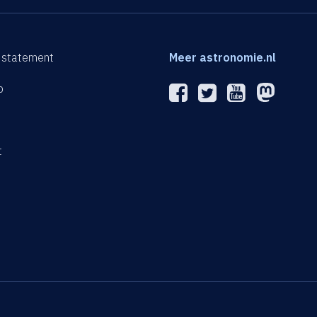
 statement
Meer astronomie.nl
p
n
t