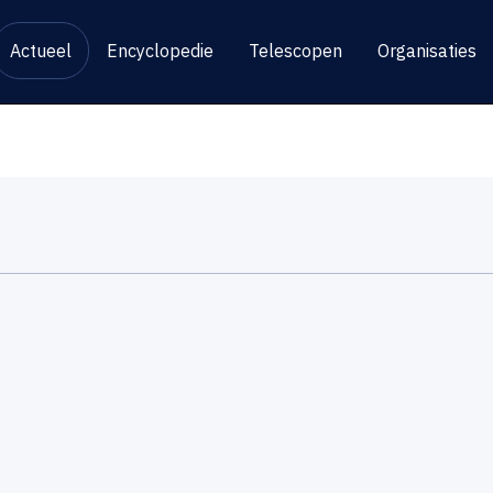
Actueel
Encyclopedie
Telescopen
Organisaties