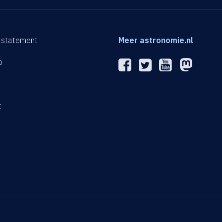
 statement
Meer astronomie.nl
p
n
t