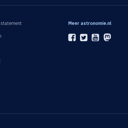
 statement
Meer astronomie.nl
p
n
t