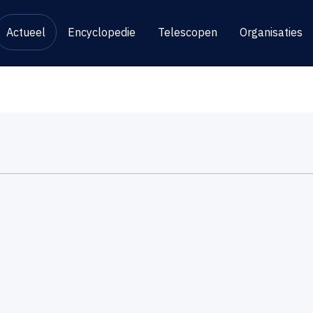
Actueel
Encyclopedie
Telescopen
Organisaties