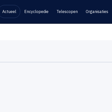
Actueel
Encyclopedie
Telescopen
Organisaties