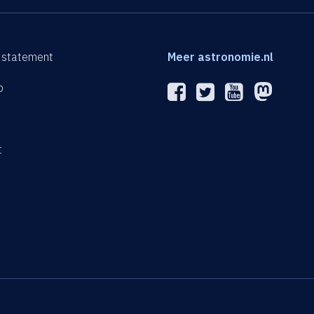
 statement
Meer astronomie.nl
p
n
t