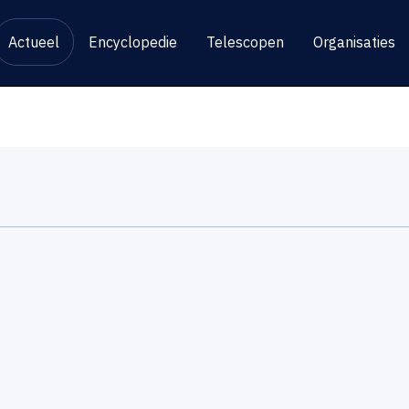
Actueel
Encyclopedie
Telescopen
Organisaties