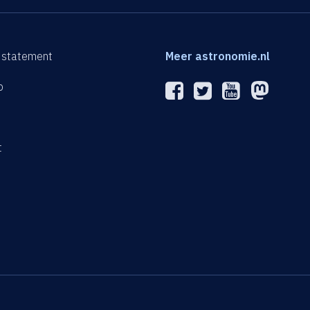
 statement
Meer astronomie.nl
p
n
t