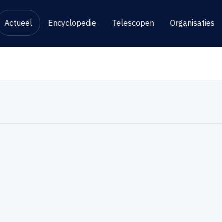
Actueel
Encyclopedie
Telescopen
Organisaties