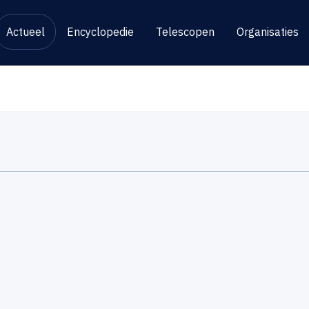
Actueel
Encyclopedie
Telescopen
Organisaties