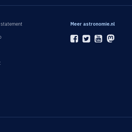
 statement
Meer astronomie.nl
p
n
t