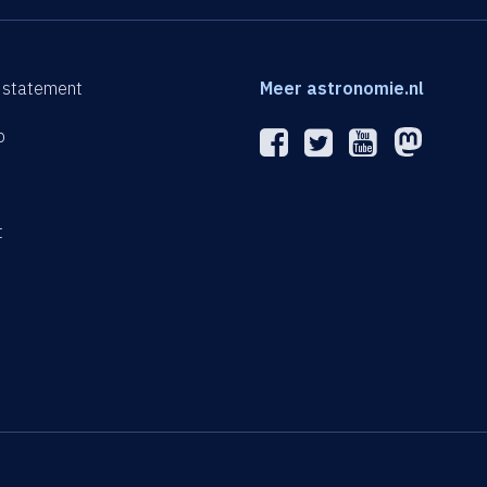
 statement
Meer astronomie.nl
p
n
t