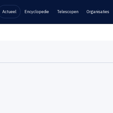
Actueel
Encyclopedie
Telescopen
Organisaties