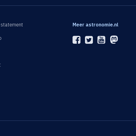
 statement
Meer astronomie.nl
p
n
t