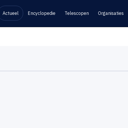
Actueel
Encyclopedie
Telescopen
Organisaties