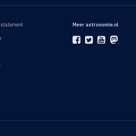
 statement
Meer astronomie.nl
p
n
t