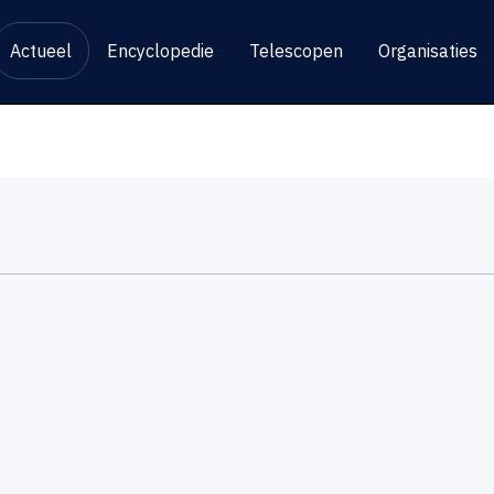
Actueel
Encyclopedie
Telescopen
Organisaties