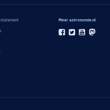
 statement
Meer astronomie.nl
p
n
t