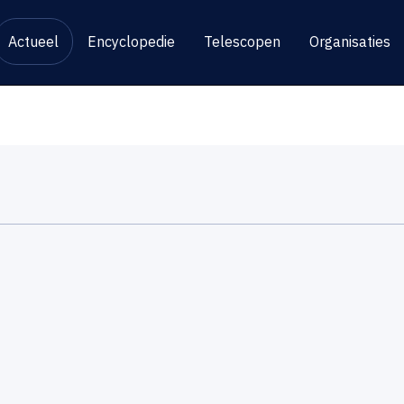
Actueel
Encyclopedie
Telescopen
Organisaties