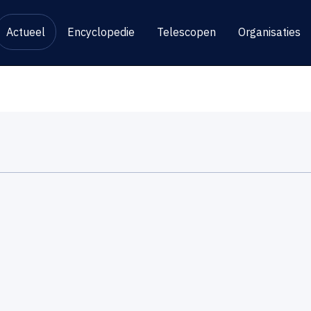
Actueel
Encyclopedie
Telescopen
Organisaties