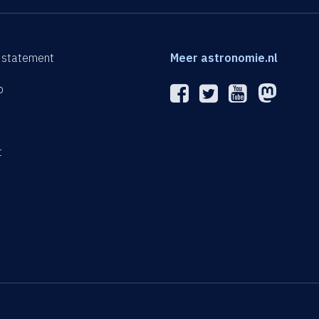
 statement
Meer astronomie.nl
p
n
t