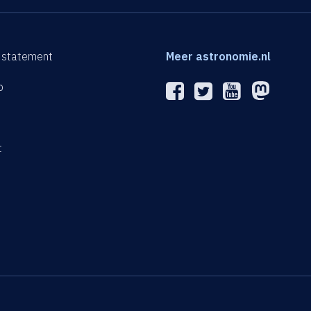
 statement
Meer astronomie.nl
p
n
t