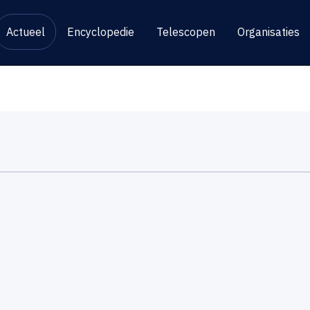
Actueel
Encyclopedie
Telescopen
Organisaties