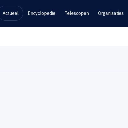
Actueel
Encyclopedie
Telescopen
Organisaties