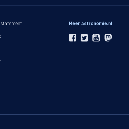
 statement
Meer astronomie.nl
p
n
t