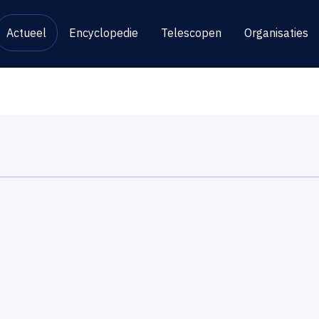
Actueel
Encyclopedie
Telescopen
Organisaties