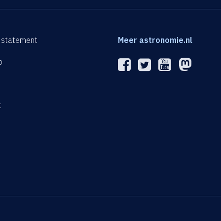
 statement
Meer astronomie.nl
p
n
t