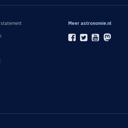
 statement
Meer astronomie.nl
p
n
t