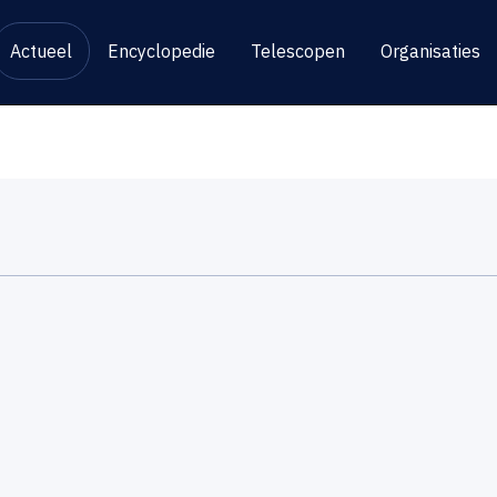
Actueel
Encyclopedie
Telescopen
Organisaties