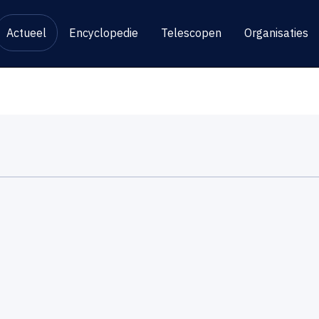
Actueel
Encyclopedie
Telescopen
Organisaties