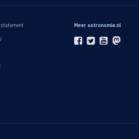
 statement
Meer astronomie.nl
p
n
t