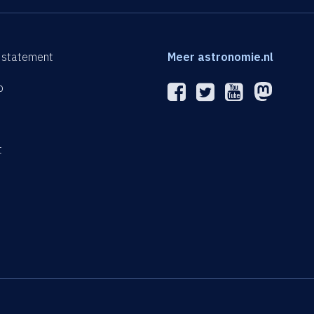
 statement
Meer astronomie.nl
p
n
t