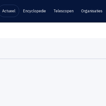
Actueel
Encyclopedie
Telescopen
Organisaties