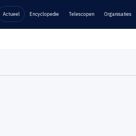
Actueel
Encyclopedie
Telescopen
Organisaties