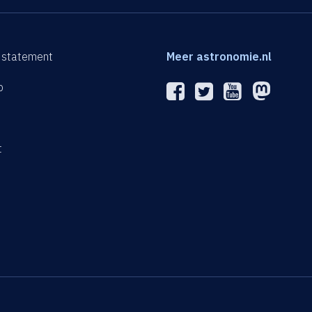
 statement
Meer astronomie.nl
p
n
t