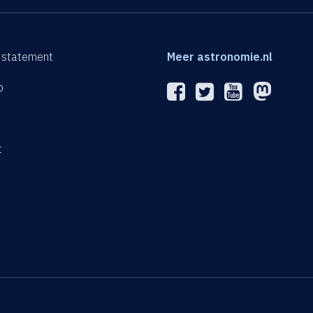
 statement
Meer astronomie.nl
p
n
t