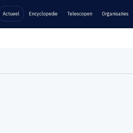
Actueel
Encyclopedie
Telescopen
Organisaties