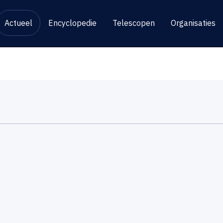
Actueel
Encyclopedie
Telescopen
Organisaties