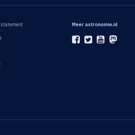
 statement
Meer astronomie.nl
p
n
t