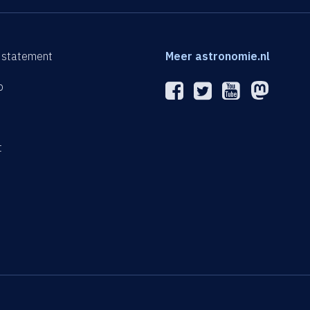
 statement
Meer astronomie.nl
p
n
t