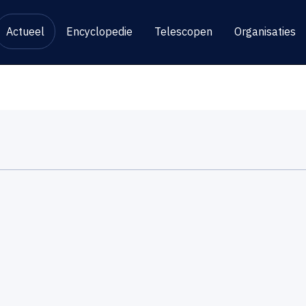
Actueel
Encyclopedie
Telescopen
Organisaties