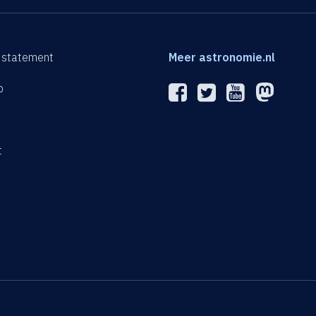
 statement
Meer astronomie.nl
p
n
t