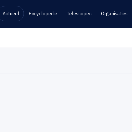
Actueel
Encyclopedie
Telescopen
Organisaties