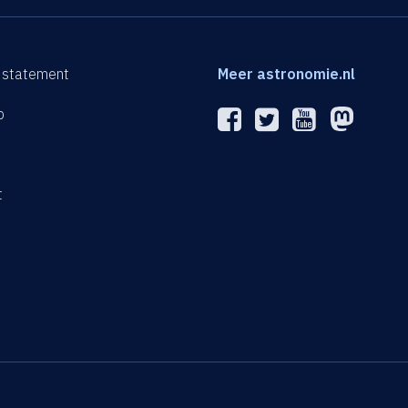
 statement
Meer astronomie.nl
p
n
t