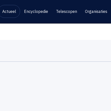
Actueel
Encyclopedie
Telescopen
Organisaties