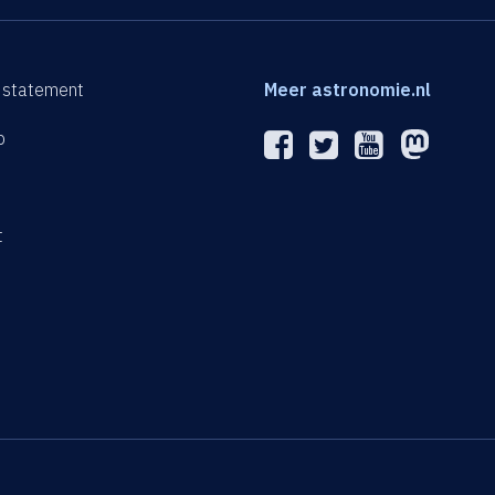
 statement
Meer astronomie.nl
p
n
t