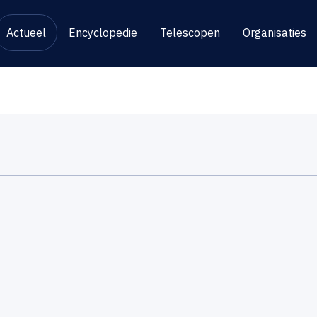
Actueel
Encyclopedie
Telescopen
Organisaties